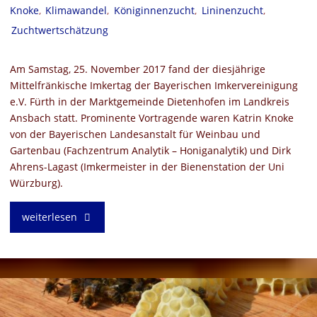
Knoke
,
Klimawandel
,
Königinnenzucht
,
Lininenzucht
,
Februar
Zuchtwertschätzung
2018"
Am Samstag, 25. November 2017 fand der diesjährige
Mittelfränkische Imkertag der Bayerischen Imkervereinigung
e.V. Fürth in der Marktgemeinde Dietenhofen im Landkreis
Ansbach statt. Prominente Vortragende waren Katrin Knoke
von der Bayerischen Landesanstalt für Weinbau und
Gartenbau (Fachzentrum Analytik – Honiganalytik) und Dirk
Ahrens-Lagast (Imkermeister in der Bienenstation der Uni
Würzburg).
"Imkertag
weiterlesen
des
Bezirks
Mittelfranken