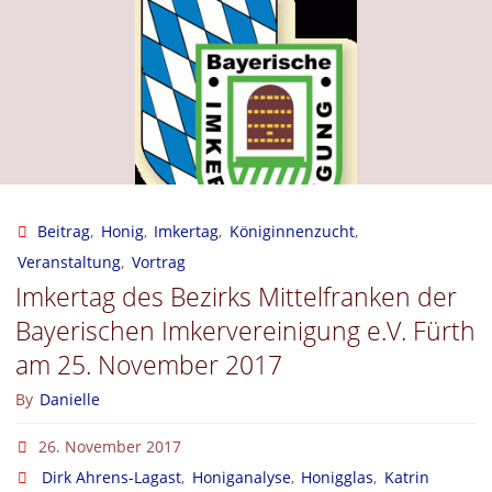
für
Bienenkunde
und
Imkerei
der
Beitrag
,
Honig
,
Imkertag
,
Königinnenzucht
,
Veranstaltung
,
Vortrag
LWG
Imkertag des Bezirks Mittelfranken der
in
Bayerischen Imkervereinigung e.V. Fürth
am 25. November 2017
Veitshöchheim
By
Danielle
am
26. November 2017
03.
Dirk Ahrens-Lagast
,
Honiganalyse
,
Honigglas
,
Katrin