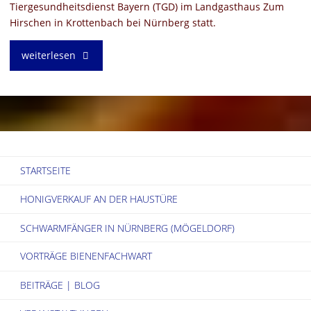
Tiergesundheitsdienst Bayern (TGD) im Landgasthaus Zum
Hirschen in Krottenbach bei Nürnberg statt.
"Vortrag:
weiterlesen
Wachs
(mit
Dr.
STARTSEITE
Schierling
HONIGVERKAUF AN DER HAUSTÜRE
vom
SCHWARMFÄNGER IN NÜRNBERG (MÖGELDORF)
TGD
VORTRÄGE BIENENFACHWART
Bayern)"
BEITRÄGE | BLOG