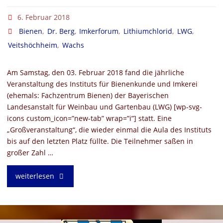
6. Februar 2018
Bienen
,
Dr. Berg
,
Imkerforum
,
Lithiumchlorid
,
LWG
,
Veitshöchheim
,
Wachs
Am Samstag, den 03. Februar 2018 fand die jährliche
Veranstaltung des Instituts für Bienenkunde und Imkerei
(ehemals: Fachzentrum Bienen) der Bayerischen
Landesanstalt für Weinbau und Gartenbau (LWG) [wp-svg-
icons custom_icon=”new-tab” wrap=”i”] statt. Eine
„Großveranstaltung“, die wieder einmal die Aula des Instituts
bis auf den letzten Platz füllte. Die Teilnehmer saßen in
großer Zahl …
"Imkerforum
weiterlesen
beim
Institut