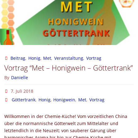
•
Wachsverarbeitung
beim
Imker"
Beitrag
,
Honig
,
Met
,
Veranstaltung
,
Vortrag
Vortrag “Met – Honigwein – Göttertrank”
By
Danielle
7. Juli 2018
Göttertrank
,
Honig
,
Honigwein
,
Met
,
Vortrag
Willkommen in der Chemie-Küche! Vom vorzeitlichen China
über die normannische Götterwelt zum Mittelalter und
letztendlich in die Neuzeit; von sauberer Gärung über
harmonisches Aroma bis hin zur Chemie-Küche mit