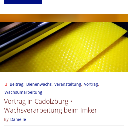
Imkertag
der
BIV
e.V.
–
Möglichkeit
der
Beitrag
,
Bienenwachs
,
Veranstaltung
,
Vortrag
,
Wachsumarbeitung
Wachsübergabe"
Vortrag in Cadolzburg •
Wachsverarbeitung beim Imker
By
Danielle