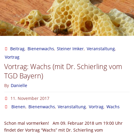
der
Bayerischen
Imkervereinigung
e.V.
Beitrag
,
Bienenwachs
,
Steiner Imker
,
Veranstaltung
,
Vortrag
Fürth
Vortrag: Wachs (mit Dr. Schierling vom
am
TGD Bayern)
By
Danielle
25.
11. November 2017
November
Bienen
,
Bienenwachs
,
Veranstaltung
,
Vortrag
,
Wachs
2017"
Schon mal vormerken! Am 09. Februar 2018 um 19:00 Uhr
findet der Vortrag “Wachs” mit Dr. Schierling vom