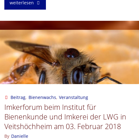
"Vortrag
weiterlesen
für
das
Diakoniewerk
Martha-
Maria
e.V.
–
Beitrag
,
Bienenwachs
,
Veranstaltung
Imkerforum beim Institut für
FSJ
Bienenkunde und Imkerei der LWG in
und
Veitshöchheim am 03. Februar 2018
BFD"
By
Danielle