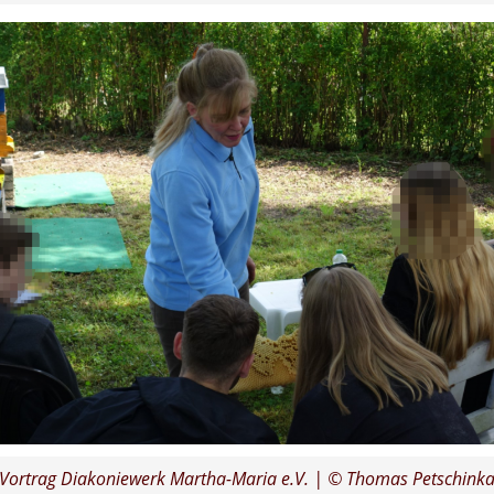
Vortrag Diakoniewerk Martha-Maria e.V. | © Thomas Petschink