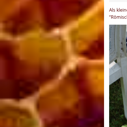
Als klei
“Römisc