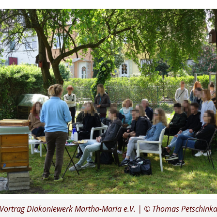
Vortrag Diakoniewerk Martha-Maria e.V. | © Thomas Petschink