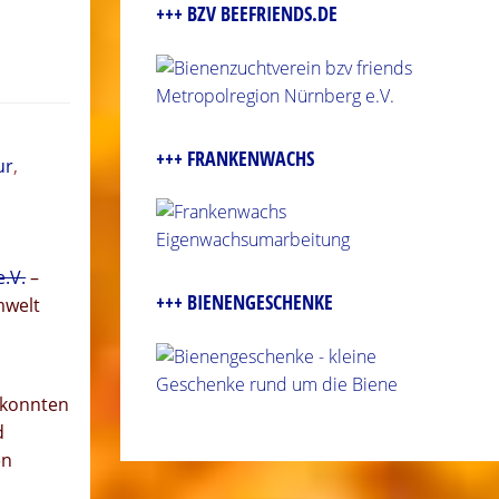
+++ BZV BEEFRIENDS.DE
+++ FRANKENWACHS
ur
,
.V.
–
+++ BIENENGESCHENKE
mwelt
 konnten
d
en