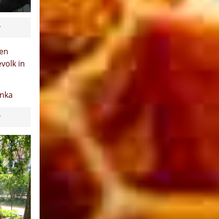
a
ben
volk in
a