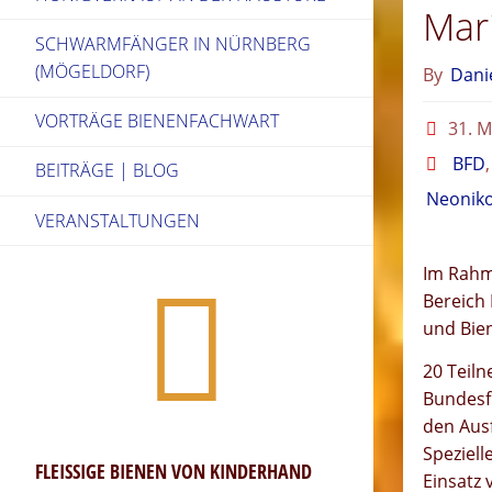
Mari
SCHWARMFÄNGER IN NÜRNBERG
(MÖGELDORF)
By
Dani
VORTRÄGE BIENENFACHWART
31. M
BFD
BEITRÄGE | BLOG
Neoniko
VERANSTALTUNGEN
Im Rahm
Bereich
und Bien
20 Teiln
Bundesf
den Aus
Speziel
FLEISSIGE BIENEN VON KINDERHAND
Einsatz 