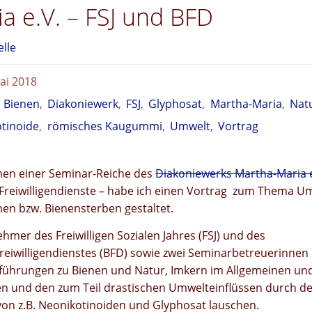
a e.V. – FSJ und BFD
elle
ai 2018
,
Bienen
,
Diakoniewerk
,
FSJ
,
Glyphosat
,
Martha-Maria
,
Nat
tinoide
,
römisches Kaugummi
,
Umwelt
,
Vortrag
en einer Seminar-Reiche des
Diakoniewerks Martha-Maria e
 Freiwilligendienste – habe ich einen Vortrag zum Thema U
en bzw. Bienensterben gestaltet.
ehmer des Freiwilligen Sozialen Jahres (FSJ) und des
reiwilligendienstes (BFD) sowie zwei Seminarbetreuerinnen
führungen zu Bienen und Natur, Imkern im Allgemeinen un
len und den zum Teil drastischen Umwelteinflüssen durch d
von z.B. Neonikotinoiden und Glyphosat lauschen.