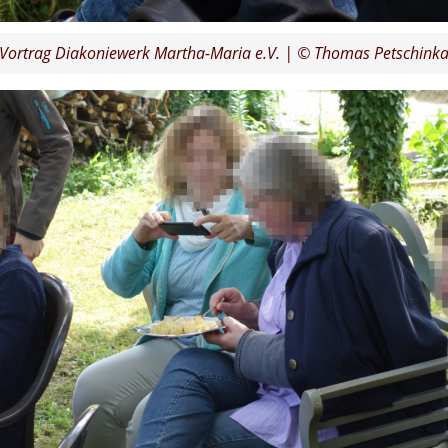
Vortrag Diakoniewerk Martha-Maria e.V. | © Thomas Petschink