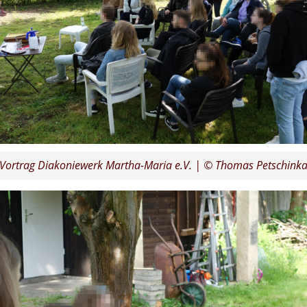
Vortrag Diakoniewerk Martha-Maria e.V. | © Thomas Petschink