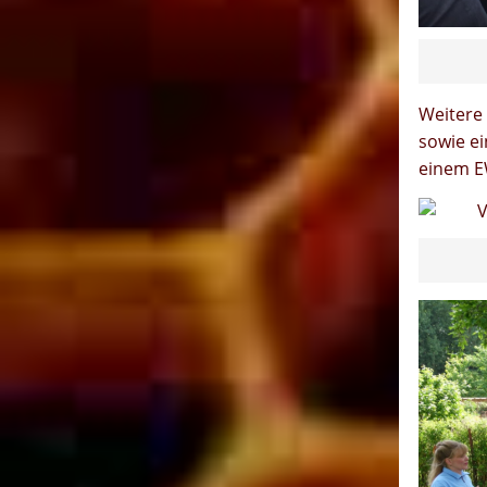
Weitere
sowie ei
einem E