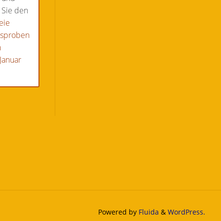
 Sie den
eie
hsproben
n
Januar
Powered by
Fluida
&
WordPress.