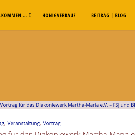
LKOMMEN …
HONIGVERKAUF
BEITRAG | BLOG
ag
,
Veranstaltung
,
Vortrag
ag für das Diakoniewerk Martha-Maria e.