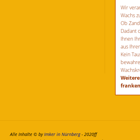
Wir vera
Wachs z
Ob Zand
Dadant o
Ihnen Ih
aus Ihre
Kein Tau
bewahre
Wachskre
Weitere
franke
Alle Inhalte © by
Imker in Nürnberg
- 2020ff