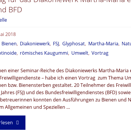
und BFD
elle
ai 2018
,
Bienen
,
Diakoniewerk
,
FSJ
,
Glyphosat
,
Martha-Maria
,
Nat
tinoide
,
römisches Kaugummi
,
Umwelt
,
Vortrag
en einer Seminar-Reiche des Diakoniewerks Martha-Maria e
 Freiwilligendienste – habe ich einen Vortrag zum Thema U
en bzw. Bienensterben gestaltet. 20 Teilnehmer des Freiwil
 Jahres (FSJ) und des Bundesfreiwilligendienstes (BFD) sowie
betreuerinnen konnten den Ausführungen zu Bienen und N
im Allgemeinen und Speziellen …
"Vortrag
rlesen