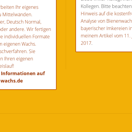
BFD"
Kollegen. Bitte beachten
rbeiten Ihr eigenes
Hinweis auf die kostenfr
u Mittelwänden.
Analyse von Bienenwac
er, Deutsch Normal,
bayerischer Imkereien i
der andere. Wir fertigen
meinem Artikel vom 11. 
re individuellen Formate
2017
.
m eigenen Wachs.
schverfahren. Sie
n Ihren eigenen
islauf!
 Informationen auf
nwachs.de