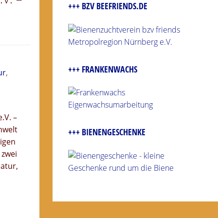
+++ BZV BEEFRIENDS.DE
+++ FRANKENWACHS
ur
,
.V. –
mwelt
+++ BIENENGESCHENKE
ligen
 zwei
atur,