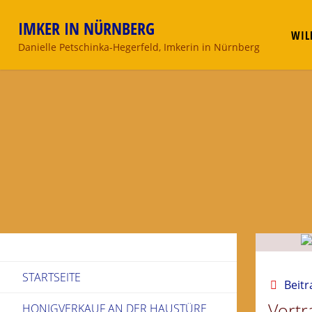
Skip
IMKER IN NÜRNBERG
to
WIL
content
Danielle Petschinka-Hegerfeld, Imkerin in Nürnberg
STARTSEITE
Beitr
Vortr
HONIGVERKAUF AN DER HAUSTÜRE