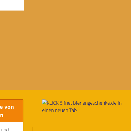
e von
en
n und