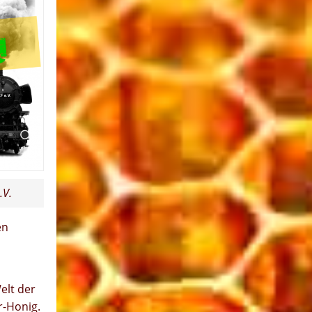
.V.
en
elt der
r-Honig.