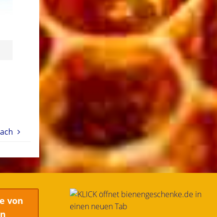
tach
e von
en