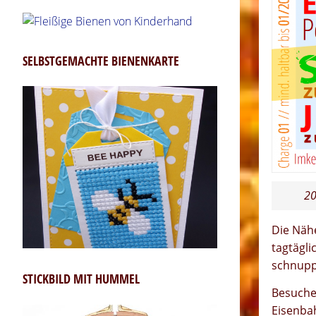
SELBSTGEMACHTE BIENENKARTE
20
Die Nähe
tagtägli
schnupp
STICKBILD MIT HUMMEL
Besuche
Eisenba