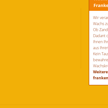
Frank
Wir vera
Wachs z
Ob Zand
Dadant o
Ihnen Ih
aus Ihre
Kein Tau
bewahre
Wachskre
Weitere
franke