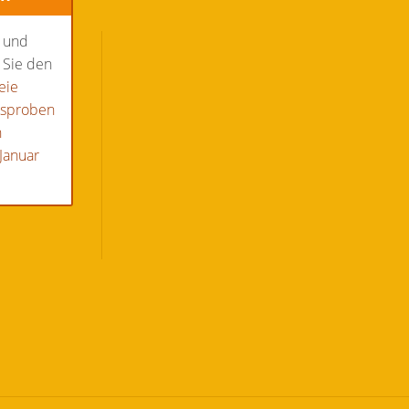
n und
 Sie den
eie
hsproben
n
Januar