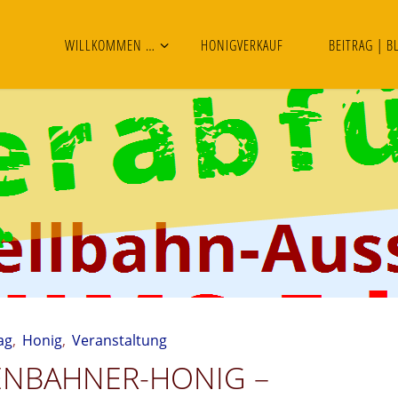
WILLKOMMEN …
HONIGVERKAUF
BEITRAG | B
ag
,
Honig
,
Veranstaltung
ENBAHNER-HONIG –