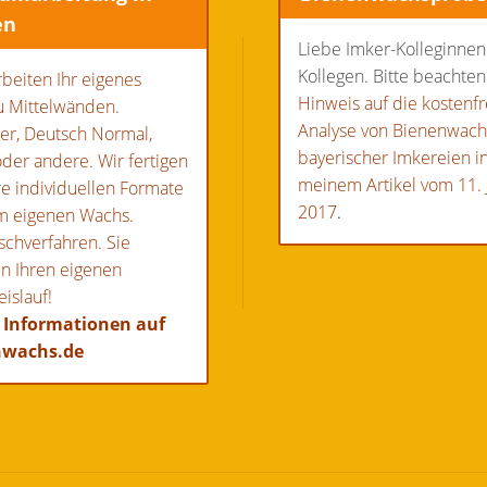
en
Liebe Imker-Kolleginne
Kollegen. Bitte beachten
rbeiten Ihr eigenes
Hinweis auf die kostenfr
u Mittelwänden.
Analyse von Bienenwac
er, Deutsch Normal,
bayerischer Imkereien i
der andere. Wir fertigen
meinem Artikel vom 11. 
re individuellen Formate
2017
.
m eigenen Wachs.
schverfahren. Sie
n Ihren eigenen
islauf!
 Informationen auf
nwachs.de