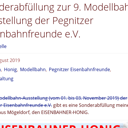
derabfüllung zur 9. Modellba
tellung der Pegnitzer
enbahnfreunde e.V.
elle
gust 2019
n
,
Honig
,
Modellbahn
,
Pegnitzer Eisenbahnfreunde
,
altung
odellbahn-Ausstellung (vom 01. bis 03. November 2019) der
er Eisenbahnfreunde e.V.
gibt es eine Sonderabfüllung mein
aus Mögeldorf, den EISENBAHNER-HONIG.