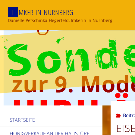
Skip
I
M
K
E
R
I
N
N
Ü
R
N
B
E
R
G
to
content
Danielle Petschinka-Hegerfeld, Imkerin in Nürnberg
Beitr
STARTSEITE
EIS
HONIGVERKAUF AN DER HAUSTÜRE