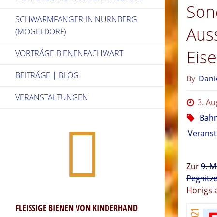
Son
SCHWARMFÄNGER IN NÜRNBERG
Auss
(MÖGELDORF)
Eis
VORTRÄGE BIENENFACHWART
BEITRÄGE | BLOG
By
Dani
VERANSTALTUNGEN
3. Au
Bah
Veranst
Zur
9. M
Pegnitz
Honigs 
FLEISSIGE BIENEN VON KINDERHAND