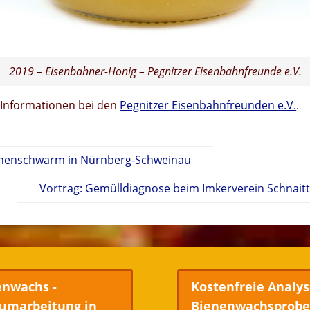
2019 – Eisenbahner-Honig – Pegnitzer Eisenbahnfreunde e.V.
 Informationen bei den
Pegnitzer Eisenbahnfreunden e.V.
.
nenschwarm in Nürnberg-Schweinau
Vortrag: Gemülldiagnose beim Imkerverein Schnait
enwachs -
Kostenfreie Analys
umarbeitung in
Bienenwachsprob