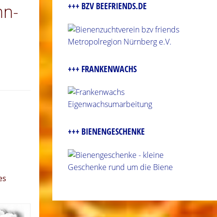
+++ BZV BEEFRIENDS.DE
hn-
+++ FRANKENWACHS
+++ BIENENGESCHENKE
es