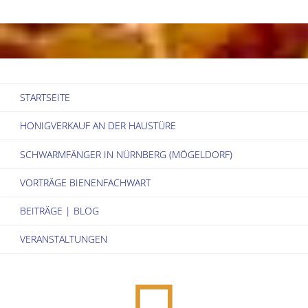
“Met
–
Honigwein
STARTSEITE
–
HONIGVERKAUF AN DER HAUSTÜRE
Göttertrank”"
SCHWARMFÄNGER IN NÜRNBERG (MÖGELDORF)
VORTRÄGE BIENENFACHWART
BEITRÄGE | BLOG
VERANSTALTUNGEN