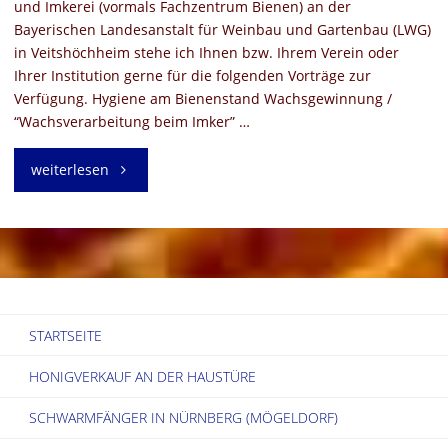
und Imkerei (vormals Fachzentrum Bienen) an der
Bayerischen Landesanstalt für Weinbau und Gartenbau (LWG)
in Veitshöchheim stehe ich Ihnen bzw. Ihrem Verein oder
Ihrer Institution gerne für die folgenden Vorträge zur
Verfügung. Hygiene am Bienenstand Wachsgewinnung /
“Wachsverarbeitung beim Imker” …
"Vorträge
weiterlesen
der
Bienenfachwartin
Danielle
STARTSEITE
Petschinka-
HONIGVERKAUF AN DER HAUSTÜRE
Hegerfeld"
SCHWARMFÄNGER IN NÜRNBERG (MÖGELDORF)