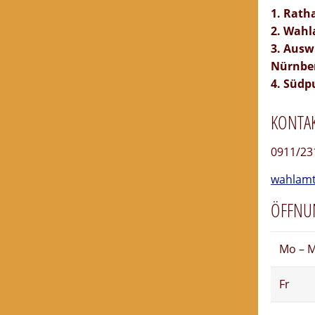
1. Rath
2. Wahl
3. Ausw
Nürnber
4. Südp
KONTAK
0911/23
wahlamt 
ÖFFNU
Mo – M
Fr