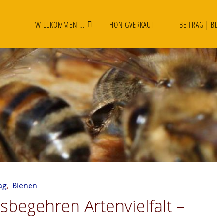
WILLKOMMEN …
HONIGVERKAUF
BEITRAG | B
ag
,
Bienen
sbegehren Artenvielfalt –