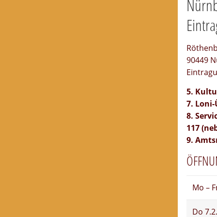
Nürnb
Eintra
Röthenb
90449 N
Eintragu
5. Kult
7. Loni
8. Serv
117 (ne
9. Amts
ÖFFNU
Mo – F
Do 7.2