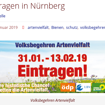
tragen in Nürnberg
elle
anuar 2019
artenvielfalt
,
Bienen
,
schutz
,
volksbegehre
Volksbegehren Artenvielfalt