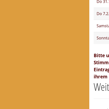
Do 31.
Do 7.2
Samsta
Sonnta
Bitte 
Stimmb
Eintra
ihrem 
Weit