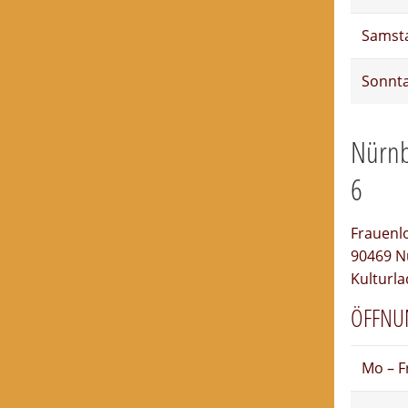
Samsta
Sonnta
Nürnb
6
Frauenlo
90469 N
Kulturl
ÖFFNU
Mo – F