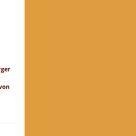
rger
 von