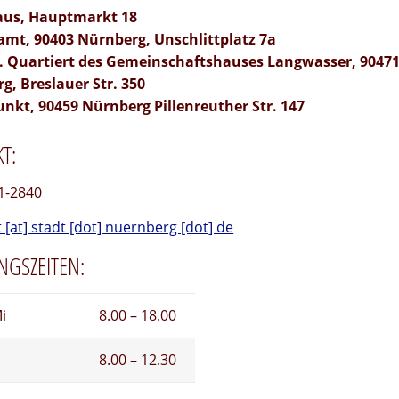
aus, Hauptmarkt 18
amt, 90403 Nürnberg, Unschlittplatz 7a
. Quartiert des Gemeinschaftshauses Langwasser, 9047
g, Breslauer Str. 350
unkt, 90459 Nürnberg Pillenreuther Str. 147
T:
1-2840
[at] stadt [dot] nuernberg [dot] de
NGSZEITEN:
i
8.00 – 18.00
8.00 – 12.30