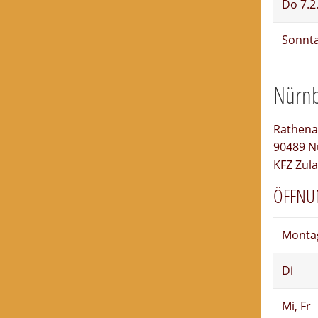
Do 7.2
Sonnta
Nürnbe
Rathena
90489 N
KFZ Zula
ÖFFNU
Monta
Di
Mi, Fr