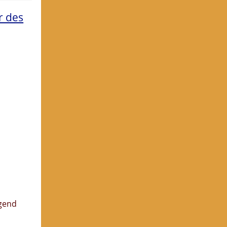
r des
lgend