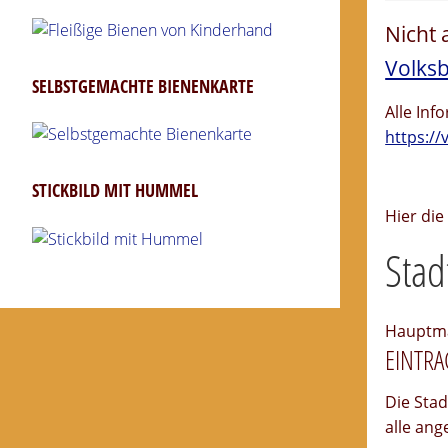
Nicht
Volks
SELBSTGEMACHTE BIENENKARTE
Alle Inf
https://
STICKBILD MIT HUMMEL
Hier di
Stad
Hauptma
EINTR
Die Stad
alle an