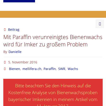
Analyse
von
Bienenwachsproben
Beitrag
Mit Paraffin verunreinigtes Bienenwachs
bayerischer
wird für Imker zu großem Problem
Imkereien"
By
Danielle
5. November 2016
Bienen
,
mellifera.ch
,
Paraffin
,
SWR
,
Wachs
Bitte beachten Sie den
Hinweis auf die
Kostenfreie Analyse von Bienenwachsproben
bayerischer Imkereien in meinem Artikel vom