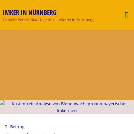
Skip
to
IMKER IN NÜRNBERG
content
Danielle Petschinka-Hegerfeld, Imkerin in Nürnberg
Beitrag