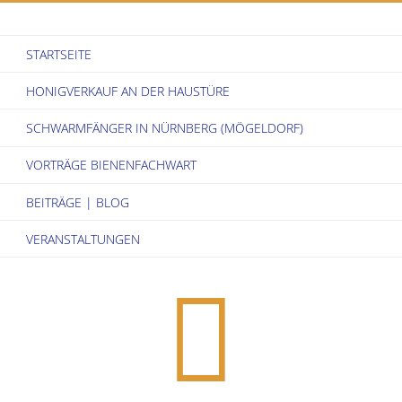
Bienenwachs
STARTSEITE
wird
HONIGVERKAUF AN DER HAUSTÜRE
für
SCHWARMFÄNGER IN NÜRNBERG (MÖGELDORF)
Imker
VORTRÄGE BIENENFACHWART
zu
BEITRÄGE | BLOG
großem
VERANSTALTUNGEN
Problem"