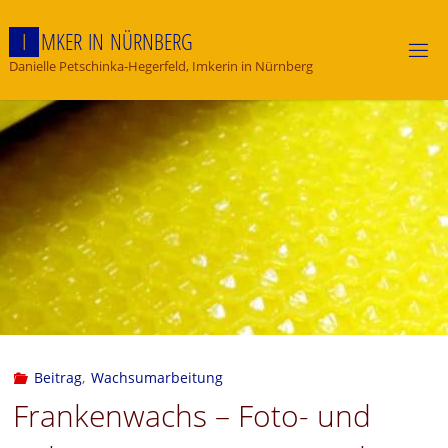
Skip
to
I
M
K
E
R
I
N
N
Ü
R
N
B
E
R
G
content
Danielle Petschinka-Hegerfeld, Imkerin in Nürnberg
Beitrag
,
Wachsumarbeitung
Frankenwachs – Foto- und