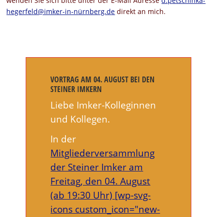
wenden Sie sich bitte unter der E-Mail Adresse
d.petschinka-
hegerfeld@imker-in-nürnberg.de
direkt an mich.
VORTRAG AM 04. AUGUST BEI DEN
STEINER IMKERN
Liebe Imker-Kolleginnen
und Kollegen.
In der
Mitgliederversammlung
der Steiner Imker am
Freitag, den 04. August
(ab 19:30 Uhr) [wp-svg-
icons custom_icon="new-