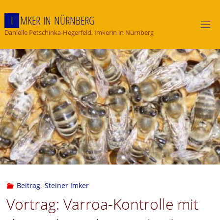
Skip
to
I
M
K
E
R
I
N
N
Ü
R
N
B
E
R
G
content
Danielle Petschinka-Hegerfeld, Imkerin in Nürnberg
Beitrag
,
Steiner Imker
Vortrag: Varroa-Kontrolle mit