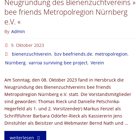
Neugründung des Bienenzuchtvereins »
bee friends Metropolregion Nürnberg
e.V. «
By
Admin
9. Oktober 2023
bienenzuchtverein
,
bzv beefriends.de
,
metropolregion
,
Nürnberg
,
varroa surviving bee project
,
Verein
Am Sonntag, den 08. Oktober 2023 fand in Hersbruck die
Neugründung des Bienenzuchtvereins bee friends
Metropolregion Nürnberg e.V. statt. Die Vorstandsmitglieder
sind geworden: Thomas Rieck und Danielle Petschinka-
Hegerfeld als 1. und 2. Vorsitzende(r) Markus Fenzel als
Schriftführer Barbara Odörfer-Rieck als Kassiererin Jens
Dinstühler als Beisitzer und Webmaster Bernd Nath und …
"Neugründung
weiterlesen