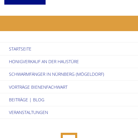
des
Bienenzuchtvereins
»
STARTSEITE
bee
HONIGVERKAUF AN DER HAUSTÜRE
friends
SCHWARMFÄNGER IN NÜRNBERG (MÖGELDORF)
Metropolregion
VORTRÄGE BIENENFACHWART
Nürnberg
BEITRÄGE | BLOG
e.V.
VERANSTALTUNGEN
«"