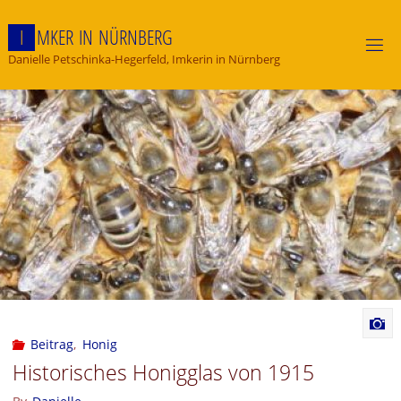
Skip
to
I
M
K
E
R
I
N
N
Ü
R
N
B
E
R
G
content
Danielle Petschinka-Hegerfeld, Imkerin in Nürnberg
Beitrag
,
Honig
Historisches Honigglas von 1915