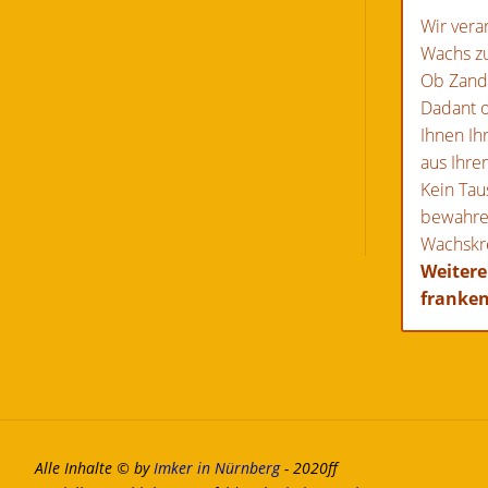
Wir vera
Wachs z
Ob Zand
Dadant o
Ihnen Ih
aus Ihre
Kein Tau
bewahre
Wachskre
Weitere
franke
Alle Inhalte © by
Imker in Nürnberg
- 2020ff