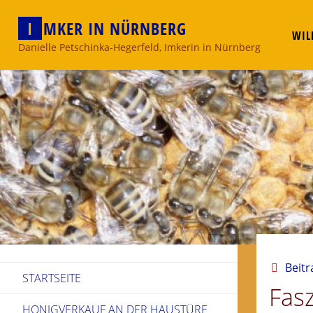
Skip
I
M
K
E
R
I
N
N
Ü
R
N
B
E
R
G
to
WIL
content
Danielle Petschinka-Hegerfeld, Imkerin in Nürnberg
Beitr
STARTSEITE
Fasz
HONIGVERKAUF AN DER HAUSTÜRE