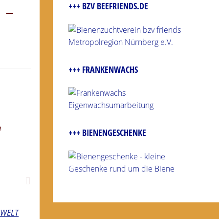
+++ BZV BEEFRIENDS.DE
 –
+++ FRANKENWACHS
h
+++ BIENENGESCHENKE
E WELT