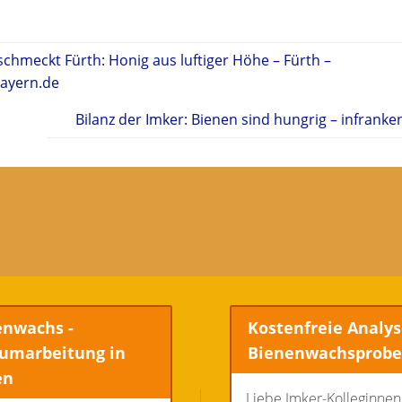
schmeckt Fürth: Honig aus luftiger Höhe – Fürth –
ayern.de
Bilanz der Imker: Bienen sind hungrig – infranke
enwachs -
Kostenfreie Analys
umarbeitung in
Bienenwachsprob
en
Liebe Imker-Kolleginne