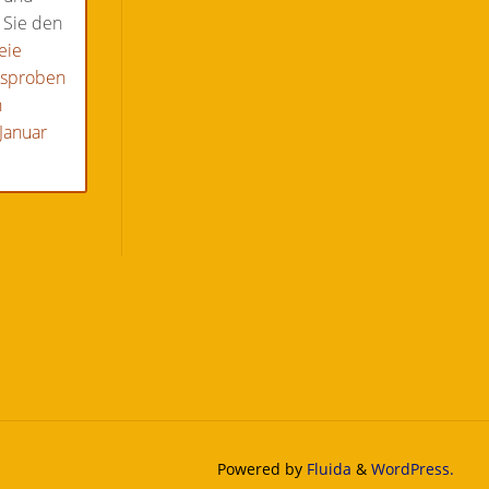
 Sie den
eie
hsproben
n
Januar
Powered by
Fluida
&
WordPress.